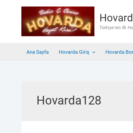
İçeriğe
atla
Hovard
Türkiye'nin ilk H
Ana Sayfa
Hovarda Giriş
Hovarda Bo
Hovarda128