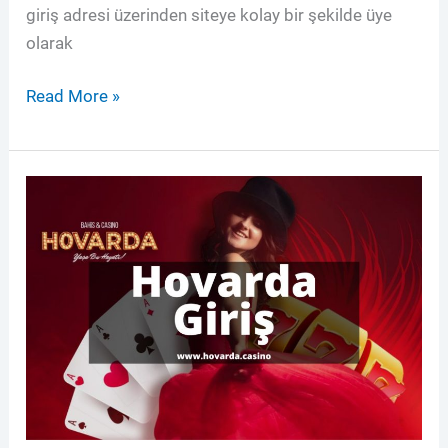
giriş adresi üzerinden siteye kolay bir şekilde üye
olarak
Hovarda
Read More »
Casino
Sitesi
2023