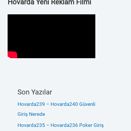
Hovarda Yeni Reklam Filmi
Son Yazılar
Hovarda239 – Hovarda240 Güvenli
Giriş Nerede
Hovarda235 – Hovarda236 Poker Giriş