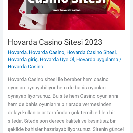
Hovarda Casino Sitesi 2023
Hovarda
,
Hovarda Casino
,
Hovarda Casino Sitesi
,
Hovarda giriş
,
Hovarda Üye Ol
,
Hovarda uygulama
/
Hovarda Casino
Hovarda Casino sitesi ile beraber hem casino
oyunları oynayabiliyor hem de bahis oyunları
oynayabiliyorsunuz. Bu site hem Casino oyunlarını
hem de bahis oyunlarını bir arada vermesinden
dolayı kullanıcılar tarafından çok tercih edilen bir
sitedir. Sitede son derece kaliteli ve kesintisiz bir
şekilde bahisler hazırlayabiliyorsunuz. Sitenin güncel