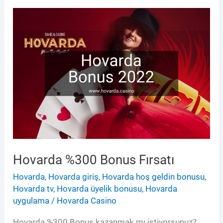
Hovarda %300 Bonus Fırsatı
Hovarda
,
Hovarda giriş
,
Hovarda hoş geldin bonusu
,
Hovarda tv
,
Hovarda üyelik bonusu
,
Hovarda
uygulama
/
Hovarda Casino
Hovarda %300 Bonus kazanmak mı istiyorsunuz?