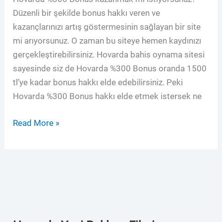
Düzenli bir şekilde bonus hakkı veren ve
kazançlarınızı artış göstermesinin sağlayan bir site
mi arıyorsunuz. O zaman bu siteye hemen kaydınızı
gerçekleştirebilirsiniz. Hovarda bahis oynama sitesi
sayesinde siz de Hovarda %300 Bonus oranda 1500
tl’ye kadar bonus hakkı elde edebilirsiniz. Peki
Hovarda %300 Bonus hakkı elde etmek istersek ne
Hovarda
Read More »
%300
Bonus
Fırsatı