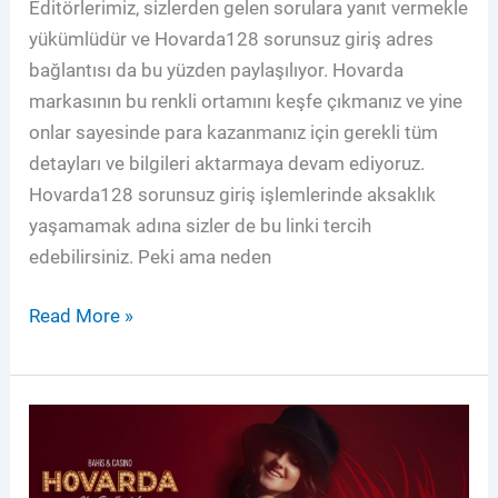
Editörlerimiz, sizlerden gelen sorulara yanıt vermekle
yükümlüdür ve Hovarda128 sorunsuz giriş adres
bağlantısı da bu yüzden paylaşılıyor. Hovarda
markasının bu renkli ortamını keşfe çıkmanız ve yine
onlar sayesinde para kazanmanız için gerekli tüm
detayları ve bilgileri aktarmaya devam ediyoruz.
Hovarda128 sorunsuz giriş işlemlerinde aksaklık
yaşamamak adına sizler de bu linki tercih
edebilirsiniz. Peki ama neden
Hovarda128
Read More »
Sorunsuz
Giriş
Adresi